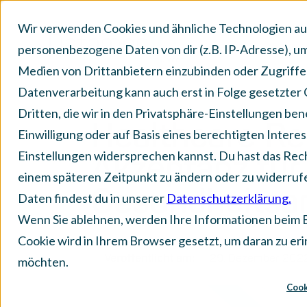
Wir verwenden Cookies und ähnliche Technologien au
personenbezogene Daten von dir (z.B. IP-Adresse), um 
Medien von Drittanbietern einzubinden oder Zugriffe 
Datenverarbeitung kann auch erst in Folge gesetzter C
Dritten, die wir in den Privatsphäre-Einstellungen b
Healthcare Re
Einwilligung oder auf Basis eines berechtigten Interes
Einstellungen widersprechen kannst. Du hast das Recht
Akzeptanz für 
einem späteren Zeitpunkt zu ändern oder zu widerru
Gesundheitsa
Daten findest du in unserer
Datenschutzerklärung.
Wenn Sie ablehnen, werden Ihre Informationen beim Be
Cookie wird in Ihrem Browser gesetzt, um daran zu eri
Veröffentlicht am:
29. Dezember 202
möchten.
Cook