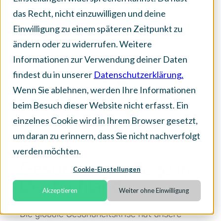
das Recht, nicht einzuwilligen und deine
Einwilligung zu einem späteren Zeitpunkt zu
Veröffentlicht am:
17. Oktober 2023
ändern oder zu widerrufen. Weitere
Informationen zur Verwendung deiner Daten
findest du in unserer
Datenschutzerklärung.
Wenn Sie ablehnen, werden Ihre Informationen
beim Besuch dieser Website nicht erfasst. Ein
einzelnes Cookie wird in Ihrem Browser gesetzt,
um daran zu erinnern, dass Sie nicht nachverfolgt
Digitale
werden möchten.
Gesundheitspflege in
Cookie-Einstellungen
Deutschland
Akzeptieren
Weiter ohne Einwilligung
Die globale Gesundheitskrise hat unsere