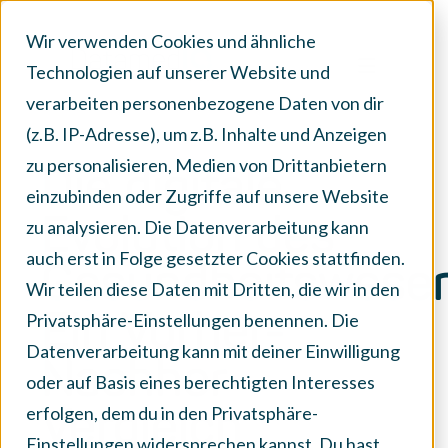
Wir verwenden Cookies und ähnliche
Technologien auf unserer Website und
verarbeiten personenbezogene Daten von dir
(z.B. IP-Adresse), um z.B. Inhalte und Anzeigen
zu personalisieren, Medien von Drittanbietern
Die digitale
einzubinden oder Zugriffe auf unsere Website
Evolution des
zu analysieren. Die Datenverarbeitung kann
auch erst in Folge gesetzter Cookies stattfinden.
Gesundheitswesen
Wir teilen diese Daten mit Dritten, die wir in den
Privatsphäre-Einstellungen benennen. Die
Ein Vorher-
Datenverarbeitung kann mit deiner Einwilligung
Nachher-
oder auf Basis eines berechtigten Interesses
erfolgen, dem du in den Privatsphäre-
Vergleich
Einstellungen widersprechen kannst. Du hast