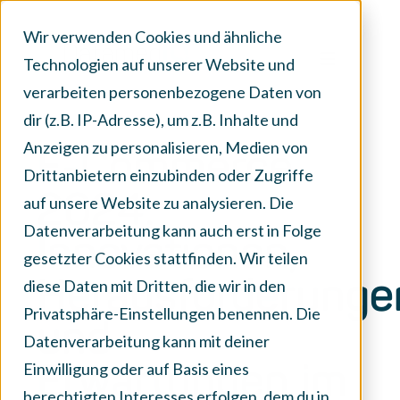
Wir verwenden Cookies und ähnliche
Technologien auf unserer Website und
verarbeiten personenbezogene Daten von
dir (z.B. IP-Adresse), um z.B. Inhalte und
Anzeigen zu personalisieren, Medien von
E-Commerce
Drittanbietern einzubinden oder Zugriffe
2024:
auf unsere Website zu analysieren. Die
Datenverarbeitung kann auch erst in Folge
Innovationen,
gesetzter Cookies stattfinden. Wir teilen
diese Daten mit Dritten, die wir in den
Herausforderunge
Privatsphäre-Einstellungen benennen. Die
und
Datenverarbeitung kann mit deiner
Einwilligung oder auf Basis eines
Erwartungen im
berechtigten Interesses erfolgen, dem du in