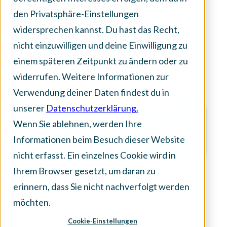
Pharma-
den Privatsphäre-Einstellungen
widersprechen kannst. Du hast das Recht,
Versandhandel
nicht einzuwilligen und deine Einwilligung zu
einem späteren Zeitpunkt zu ändern oder zu
widerrufen. Weitere Informationen zur
Veröffentlicht am:
6. Dezember 2023
Verwendung deiner Daten findest du in
unserer
Datenschutzerklärung.
Wenn Sie ablehnen, werden Ihre
Informationen beim Besuch dieser Website
nicht erfasst. Ein einzelnes Cookie wird in
Ihrem Browser gesetzt, um daran zu
erinnern, dass Sie nicht nachverfolgt werden
möchten.
Der e-Pharmacy Markt steht vor einer
spannenden Zukunft. Im Jahr 2024 wird die
Cookie-Einstellungen