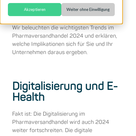
Branche nicht nur durch technologische
Akzeptieren
Weiter ohne Einwilligung
Fortschritte, sondern auch durch sich
verändernde Marktdynamiken geprägt sein.
Wir beleuchten die wichtigsten Trends im
Pharmaversandhandel 2024 und erklären,
welche Implikationen sich für Sie und Ihr
Unternehmen daraus ergeben.
Digitalisierung und E-
Health
Fakt ist: Die Digitalisierung im
Pharmaversandhandel wird auch 2024
weiter fortschreiten. Die digitale