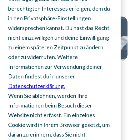
Veröffentlicht am:
17. Mai 2024
berechtigten Interesses erfolgen, dem du
in den Privatsphäre-Einstellungen
widersprechen kannst. Du hast das Recht,
nicht einzuwilligen und deine Einwilligung
zu einem späteren Zeitpunkt zu ändern
oder zu widerrufen. Weitere
Informationen zur Verwendung deiner
Daten findest du in unserer
Datenschutzerklärung.
Im wachsenden Sektor der
Consumer
Wenn Sie ablehnen, werden Ihre
Healthcare
Branche sind genaue
Vorhersagen und datenbasierte
Informationen beim Besuch dieser
Entscheidungen der Schlüssel zum Erfolg.
Website nicht erfasst. Ein einzelnes
Heute möchten wir eine spannende
Cookie wird in Ihrem Browser gesetzt, um
Neuerung im DatamedIQ Insights Hub
daran zu erinnern, dass Sie nicht
vorstellen, die Ihre Planungs- und