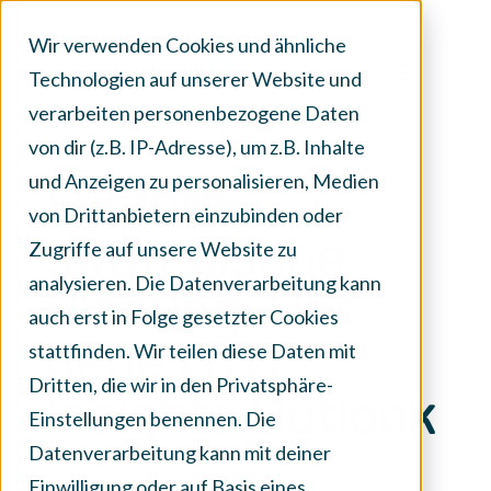
Wir verwenden Cookies und ähnliche
Technologien auf unserer Website und
verarbeiten personenbezogene Daten
von dir (z.B. IP-Adresse), um z.B. Inhalte
und Anzeigen zu personalisieren, Medien
Für Ihre
von Drittanbietern einzubinden oder
strategische
Zugriffe auf unsere Website zu
analysieren. Die Datenverarbeitung kann
Planung: Der
auch erst in Folge gesetzter Cookies
stattfinden. Wir teilen diese Daten mit
neue OTC
Dritten, die wir in den Privatsphäre-
Insights Outlook
Einstellungen benennen. Die
Datenverarbeitung kann mit deiner
Einwilligung oder auf Basis eines